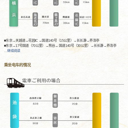
■东京→关越道→花园IC →国道140号（15公里）→长长瀞→养浩亭
■东京→17号国道（70公里）→熊谷→ 国道140号（30公里）→长长瀞→养浩亭
…
继续阅读
乘坐电车的情况