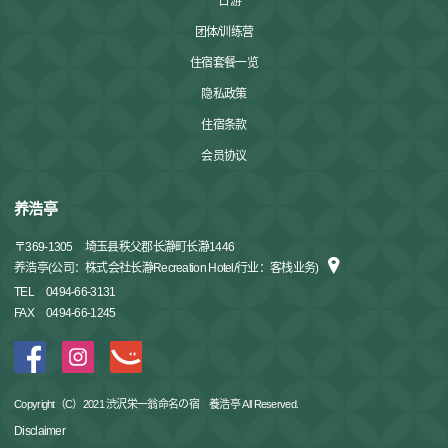
一日游
团体/训练营
住宿套餐一览
隐私政策
住宿条款
会员协议
养浩亭
〒
369-1305
埼玉县秩父郡长瀞町长瀞1446
养浩亭(公司：株式会社长瀞Recreation Hotel/行业：客栈业务)
TEL
0494-66-3131
FAX
0494-66-1245
Copyright（C）2021 渋沢栄一翁命名の宿 養浩亭 All Reserved.
Disclaimer