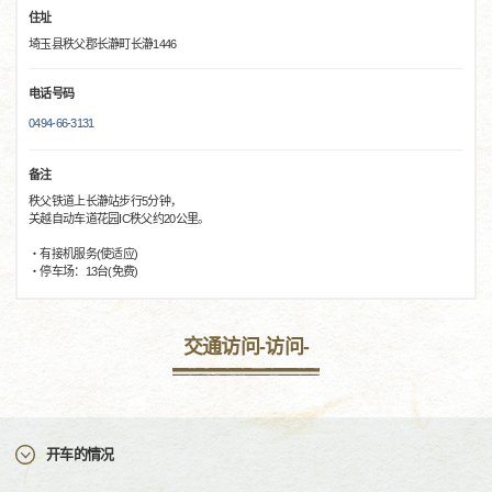
住址
埼玉县秩父郡长瀞町长瀞1446
电话号码
0494-66-3131
备注
秩父铁道上长瀞站步行5分钟，
关越自动车道花园IC秩父约20公里。
・有接机服务(使适应)
・停车场：13台(免费)
交通访问-访问-
开车的情况