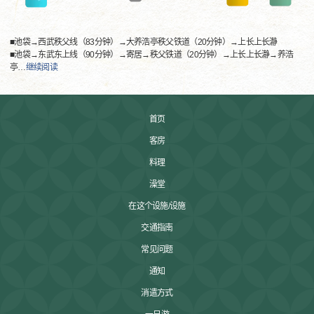
■池袋→西武秩父线（83分钟）→大养浩亭秩父铁道（20分钟）→上长上长瀞
■池袋→东武东上线（90分钟）→寄居→秩父铁道（20分钟）→上长上长瀞→养浩
亭
…
继续阅读
首页
客房
料理
澡堂
在这个设施/设施
交通指南
常见问题
通知
消遣方式