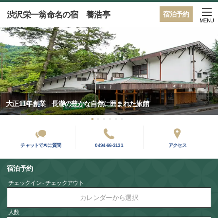
渋沢栄一翁命名の宿 養浩亭
宿泊予約
MENU
大正11年創業 長瀞の豊かな自然に囲まれた旅館
チャットでAIに質問
0494-66-3131
アクセス
宿泊予約
チェックイン - チェックアウト
カレンダーから選択
人数