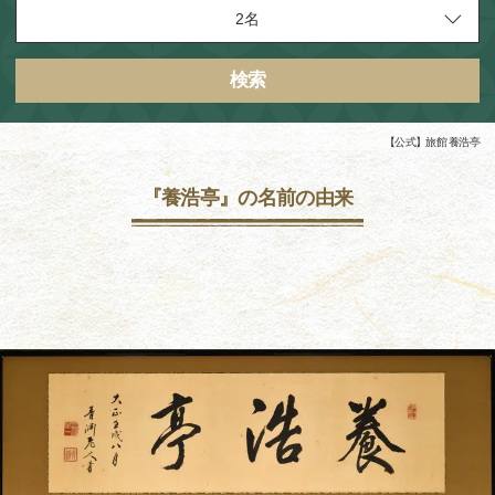
検索
【公式】旅館 養浩亭
『養浩亭』の名前の由来