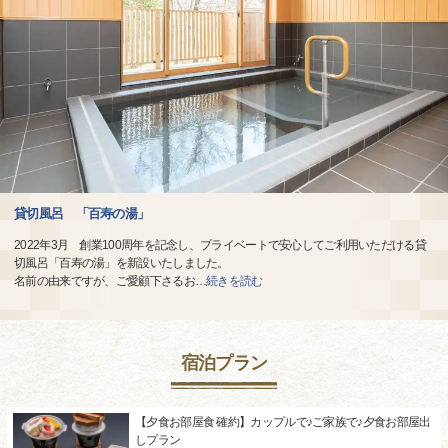
貸切風呂 「百寿の湯」
2022年3月 創業100周年を記念し、プライベートで安心してご利用いただける貸
切風呂「百寿の湯」を新設いたしました。
名前の由来ですが、ご愛顧下さるお
…
続きを読む
宿泊プラン
【夕食お部屋食 確約】カップルで♪ご家族で♪夕食お部屋出
しプラン