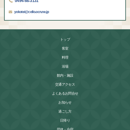
0494-66-3131
yokotei@cello.ocn.ne.jp
トップ
客室
料理
浴場
館内・施設
交通アクセス
よくあるお問合せ
お知らせ
過ごし方
日帰り
団体・合宿