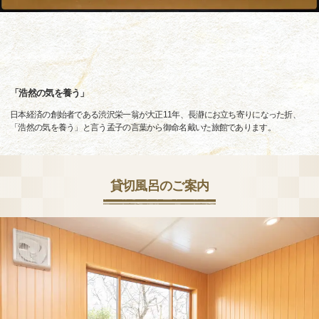
「浩然の気を養う」
日本経済の創始者である渋沢栄一翁が大正11年、長瀞にお立ち寄りになった折、
「浩然の気を養う」と言う孟子の言葉から御命名戴いた旅館であります。
貸切風呂のご案内