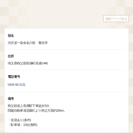
地図アプリで見る
宿名
渋沢栄一翁命名の宿 養浩亭
住所
埼玉県秩父郡長瀞町長瀞1446
電話番号
0494-66-3131
備考
秩父鉄道上長瀞駅下車徒歩5分、
関越自動車道花園ICより秩父方面約20km。
・送迎あり(条件)
・駐車場：13台(無料)