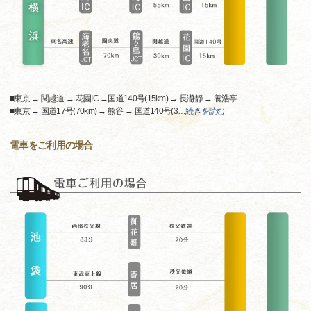
■東京 → 関越道 → 花園IC →国道140号(15km) → 長瀞靜 → 養浩亭
■東京 → 国道17号(70km) → 熊谷 → 国道140号(3
…
続きを読む
電車をご利用の場合