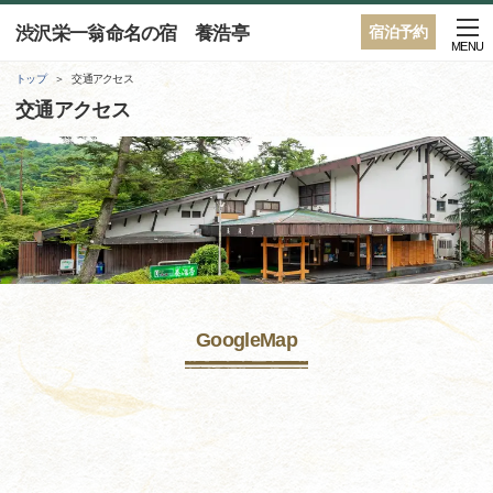
渋沢栄一翁命名の宿 養浩亭
宿泊予約
MENU
トップ
交通アクセス
交通アクセス
GoogleMap