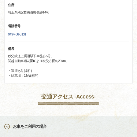
住所
埼玉県秩父郡長瀞町長瀞1446
電話番号
0494-66-3131
備考
秩父鉄道上長瀞駅下車徒歩5分、
関越自動車道花園ICより秩父方面約20km。
・送迎あり(条件)
・駐車場：13台(無料)
交通アクセス -Access-
お車をご利用の場合