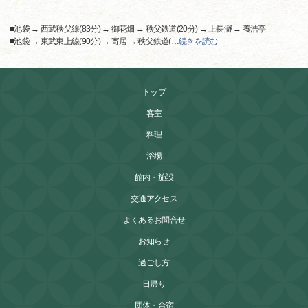
■池袋 → 西武秩父線(83分) → 御花畑 → 秩父鉄道(20分) → 上長瀞 → 養浩亭
■池袋 → 東武東上線(90分) → 寄居 → 秩父鉄道(
…
続きを読む
トップ
客室
料理
浴場
館内・施設
交通アクセス
よくあるお問合せ
お知らせ
過ごし方
日帰り
団体・合宿