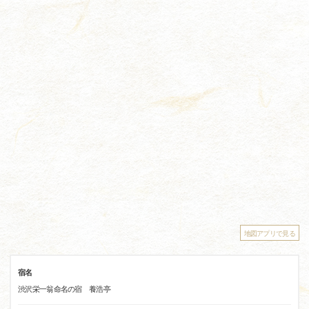
地図アプリで見る
宿名
渋沢栄一翁命名の宿 養浩亭