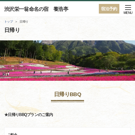
渋沢栄一翁命名の宿 養浩亭
宿泊予約
MENU
トップ
日帰り
日帰り
日帰りBBQ
★日帰りBBQプランのご案内
ご料金