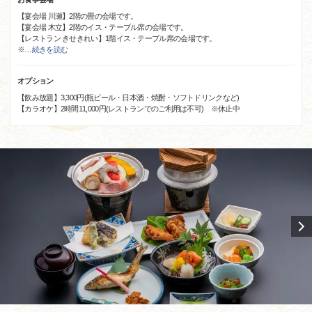
【宴会場 川瀬】2階の畳の会場です。
【宴会場 木立】2階のイス・テーブル席の会場です。
【レストラン きせきれい】1階イス・テーブル席の会場です。
※
…
続きを読む
オプション
【飲み放題】3,300円(瓶ビール・日本酒・焼酎・ソフトドリンクなど)
【カラオケ】2時間11,000円(レストランでのご利用は不可) ※休止中