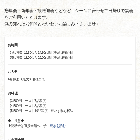
忘年会・新年会・歓送迎会などなど、シーンに合わせて日帰りで宴会
をご利用いただけます。
気の知れたお仲間とわいわいお楽しみ下さいませ♪
お時間
【昼の部】11:30より14:30の間で原則2時間制
【夜の部】18:00より22:00の間で原則2時間制
お人数
4名様より最大80名様まで
お料理
【3,500円コース】7品程度
【4,500円コース】8品程度
【5,500円コース】10品程度 ※いずれも税込
◆ご注意◆
上記料金は直接当館へご予
…
続きを読む
お食事会場