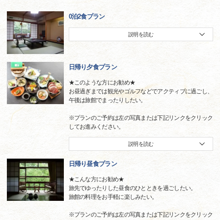
0泊2食プラン
説明を読む
日帰り夕食プラン
★このような方にお勧め★
お昼過ぎまでは観光やゴルフなどでアクティブに過ごし、
午後は旅館でまったりしたい。
※プランのご予約は左の写真または下記リンクをクリック
してお進みください。
説明を読む
日帰り昼食プラン
★こんな方にお勧め★
旅先でゆったりした昼食のひとときを過ごしたい。
旅館の料理をお手軽に楽しみたい。
※プランのご予約は左の写真または下記リンクをクリック