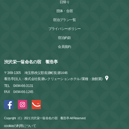
日帰り
団体・合宿
宿泊プラン一覧
プライバシーポリシー
宿泊約款
会員規約
渋沢栄一翁命名の宿 養浩亭
〒
369-1305
埼玉県秩父郡長瀞町長瀞1446
養浩亭(法人：株式会社長瀞レクリェーションホテル / 業種：旅館業)
TEL
0494-66-3131
FAX
0494-66-1245
Copyright（C）2021 渋沢栄一翁命名の宿 養浩亭 All Reserved.
cookieの利用について