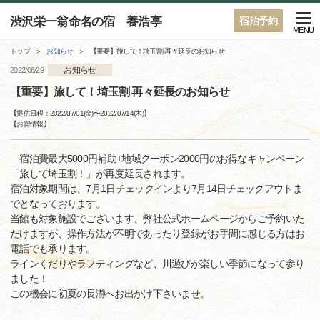
渋沢栄一翁命名の宿 養浩亭
宿泊予約
MENU
トップ
お知らせ
【重要】旅して！埼玉割 再々延長のお知らせ
お知らせ
2022/06/29
【重要】旅して！埼玉割 再々延長のお知らせ
【提供日程：
2022/07/01(金)
〜
2022/07/14(木)
】
【
お得情報
】
宿泊費最大5000円補助+地域クーポン2000円のお得なキャンペーン
「旅して埼玉割！」が再度延長されます。
宿泊対象期間は、7月1日チェックインより7月14日チェックアウトま
でとなっております。
当館も対象施設でございます、弊社公式ホームページからご予約いた
だけますが、操作方法が不明であったり登録がお手間に感じる方はお
電話でも承ります。
ラインくだりやラフティングなど、川遊びが楽しい季節になって参り
ました！
この機会に初夏の長瀞へお出かけ下さいませ。