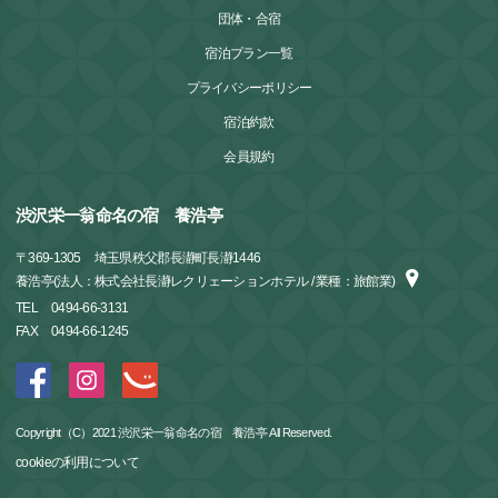
団体・合宿
宿泊プラン一覧
プライバシーポリシー
宿泊約款
会員規約
渋沢栄一翁命名の宿 養浩亭
〒
369-1305
埼玉県秩父郡長瀞町長瀞1446
養浩亭(法人：株式会社長瀞レクリェーションホテル / 業種：旅館業)
TEL
0494-66-3131
FAX
0494-66-1245
Copyright（C）2021 渋沢栄一翁命名の宿 養浩亭 All Reserved.
cookieの利用について