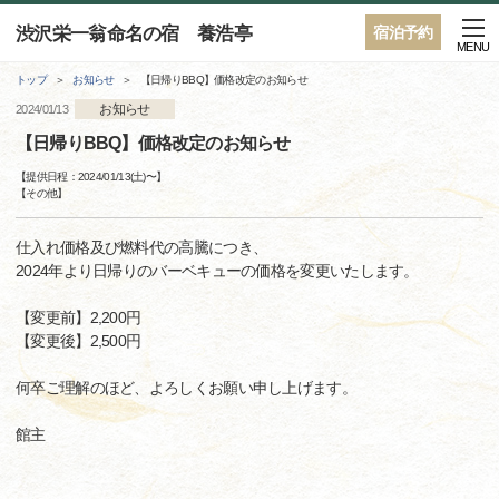
渋沢栄一翁命名の宿 養浩亭
宿泊予約
MENU
トップ
お知らせ
【日帰りBBQ】価格改定のお知らせ
お知らせ
2024/01/13
【日帰りBBQ】価格改定のお知らせ
【提供日程：
2024/01/13(土)
〜】
【
その他
】
仕入れ価格及び燃料代の高騰につき、
2024年より日帰りのバーベキューの価格を変更いたします。
【変更前】2,200円
【変更後】2,500円
何卒ご理解のほど、よろしくお願い申し上げます。
館主