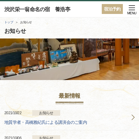
渋沢栄一翁命名の宿 養浩亭
宿泊予約
MENU
トップ
お知らせ
お知らせ
最新情報
2021/10/22
お知らせ
地質学者・高橋雅紀氏による講演会のご案内
2021/10/06
お知らせ