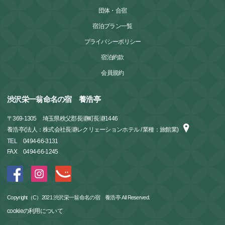
団体・合宿
宿泊プラン一覧
プライバシーポリシー
宿泊約款
会員規約
渋沢栄一翁命名の宿 養浩亭
〒
369-1305
埼玉県秩父郡長瀞町長瀞1446
養浩亭(法人：株式会社長瀞レクリェーションホテル / 業種：旅館業)
TEL
0494-66-3131
FAX
0494-66-1245
Copyright（C）2021 渋沢栄一翁命名の宿 養浩亭 All Reserved.
cookieの利用について